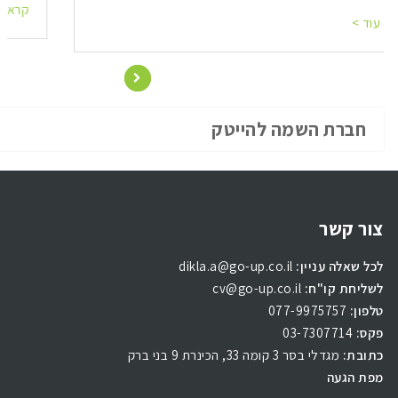
קרא עוד >
חברת השמה להייטק
צור קשר
לכל שאלה עניין:
dikla.a@go-up.co.il
לשליחת קו"ח:
cv@go-up.co.il
טלפון:
077-9975757
פקס:
03-7307714
כתובת:
מגדלי בסר 3 קומה 33, הכינרת 9 בני ברק
מפת הגעה