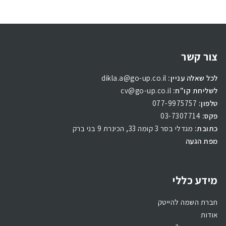
צור קשר
לכל שאלה עניין:
dikla.a@go-up.co.il
לשליחת קו"ח:
cv@go-up.co.il
טלפון:
077-9975757
פקס:
03-7307714
כתובת:
מגדלי בסר 3 קומה 33, הכינרת 9 בני ברק
מפת הגעה
מידע כללי
חברת השמה להייטק
אודות