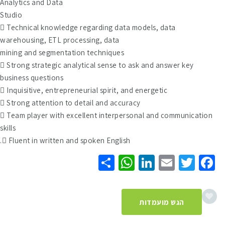
Analytics and Data
Studio
 Technical knowledge regarding data models, data
warehousing, ETL processing, data
mining and segmentation techniques
 Strong strategic analytical sense to ask and answer key
business questions
 Inquisitive, entrepreneurial spirit, and energetic
 Strong attention to detail and accuracy
 Team player with excellent interpersonal and communication
skills
 Fluent in written and spoken English.
WhatsApp
Share
LinkedIn
Email
Twitter
Facebook
הגש מועמדות